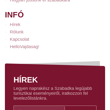
INFÓ
Hírek
Rólunk
Kapcsolat
HelloVajdasag!
HÍREK
Legyen naprakész a Szabadka legújabb
turisztikai eseményeiről, iratkozzon fel
levelezőlistánkra.