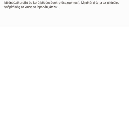
különböző profilú és korú közönségekre összpontosít. Mindkét dráma az új épület
felépítéséig az Adria színpadán játszik.