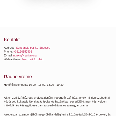
Kontakt
Address:
Senćanski put 71, Subotica
Phone:
+38124557436
E-mail:
npnkn@npnkn.org
Web address:
Nemzeti Színház
Radno vreme
Hétfőtől szombatig: 10:00 - 13:00, 18:00 - 19:30
A Nemzeti Színház egy professzionális, repertoár színház, amely minden szabadkai
közösség kulturális identitását ápolja, és hazánkban egyedülálló, mert két nyelven
működik, és két együttese van: a szerb dráma és a magyar dráma.
A repertoár szempontjából megpróbálja kielégíteni a közönség különböző érdekeit, és