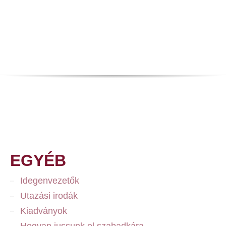
EGYÉB
Idegenvezetők
Utazási irodák
Kiadványok
Hogyan jussunk el szabadkára