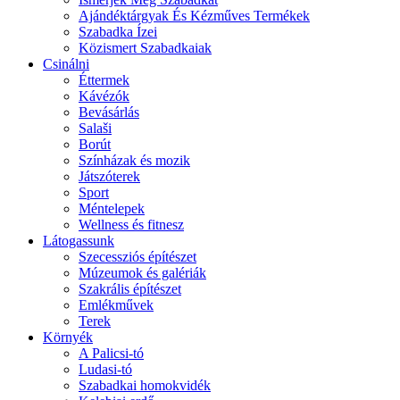
Ajándéktárgyak És Kézműves Termékek
Szabadka Ízei
Közismert Szabadkaiak
Csinálni
Éttermek
Kávézók
Bevásárlás
Salaši
Borút
Színházak és mozik
Játszóterek
Sport
Méntelepek
Wellness és fitnesz
Látogassunk
Szecessziós építészet
Múzeumok és galériák
Szakrális építészet
Emlékművek
Terek
Környék
A Palicsi-tó
Ludasi-tó
Szabadkai homokvidék