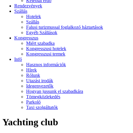
Kelebiai erdő
Rendezvények
Szállás
Hotelek
Szállás
Falusi turizmussal foglalkozó háztartások
Egyéb Szállások
Kongresszus
Miért szabadka
Kongresszusi hotelek
Kongresszusi termek
Infó
Hasznos információk
Hírek
Rólunk
Utazási irodák
Idegenvezetők
Hogyan jussunk el szabadkára
Tömegközlekedés
Parkoló
Taxi szolgáltatók
Yachting club