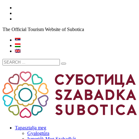
The Official Tourism Website of Subotica
Tapasztalja meg
Gyalogtúra
Ismerjék Meg Szabadkát