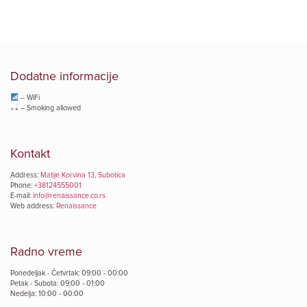
Dodatne informacije
– WiFi
– Smoking allowed
Kontakt
Address:
Matije Korvina 13, Subotica
Phone:
+38124555001
E-mail:
info@renaissance.co.rs
Web address:
Renaissance
Radno vreme
Ponedeljak - Četvrtak: 09:00 - 00:00
Petak - Subota: 09:00 - 01:00
Nedelja: 10:00 - 00:00