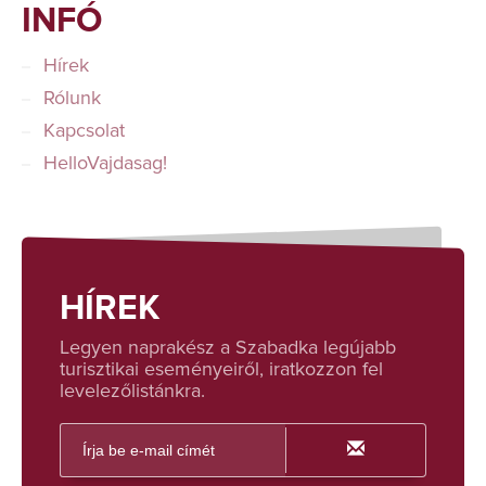
INFÓ
Hírek
Rólunk
Kapcsolat
HelloVajdasag!
HÍREK
Legyen naprakész a Szabadka legújabb
turisztikai eseményeiről, iratkozzon fel
levelezőlistánkra.