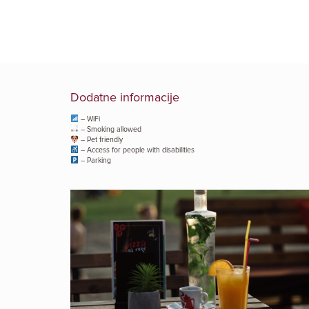
Dodatne informacije
– WiFi
– Smoking allowed
– Pet friendly
– Access for people with disabilities
– Parking