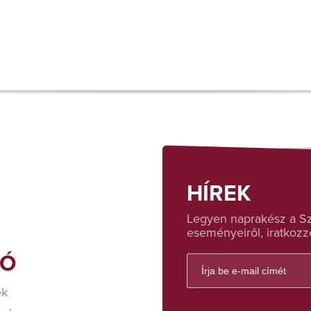
HÍREK
Legyen naprakész a Sza
eseményeiről, iratkozzo
FÓ
ek