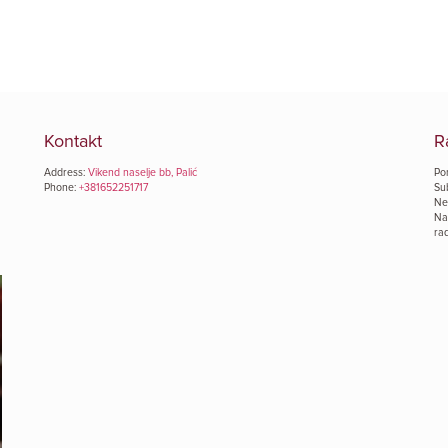
Kontakt
R
Address:
Vikend naselje bb, Palić
Po
Phone:
+381652251717
Su
Ne
Na
rad