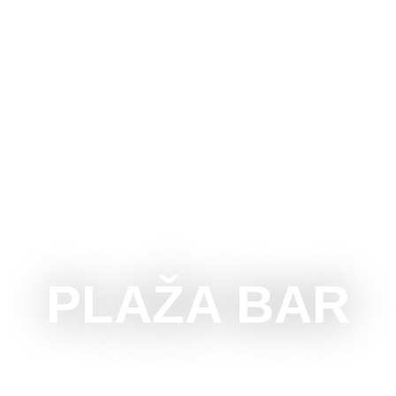
G
CSINÁLNI
LÁTOGASSUNK
KÖRNYÉK
REND
PLAŽA BAR