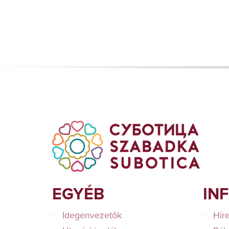
EGYÉB
IN
Idegenvezetők
Hír