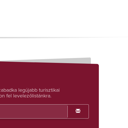
badka legújabb turisztikai
n fel levelezőlistánkra.