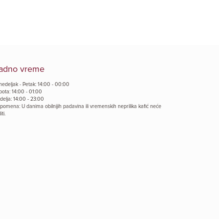
adno vreme
nedeljak - Petak: 14:00 - 00:00
bota: 14:00 - 01:00
delja: 14:00 - 23:00
pomena: U danima obilnijih padavina ili vremenskih neprilika kafić neće
iti.