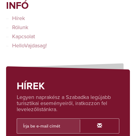
INFÓ
Hírek
Rólunk
Kapcsolat
HelloVajdasag!
HÍREK
Legyen naprakész a Szabadka legújabb
turisztikai eseményeiről, iratkozzon fel
levelezőlistánkra.