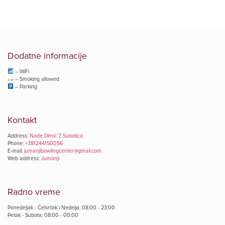
Dodatne informacije
– WiFi
– Smoking allowed
– Parking
Kontakt
Address:
Nade Dimić 7, Subotica
Phone:
+381244150056
E-mail:
jumanjibowlingcenter@gmail.com
Web address:
Jumanji
Radno vreme
Ponedeljak - Četvrtak i Nedelja: 08:00 - 23:00
Petak - Subota: 08:00 - 00:00