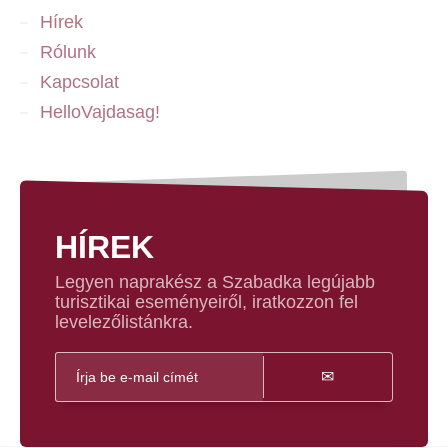
Hírek
Rólunk
Kapcsolat
HelloVajdasag!
HÍREK
Legyen naprakész a Szabadka legújabb
turisztikai eseményeiről, iratkozzon fel
levelezőlistánkra.