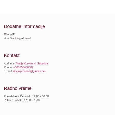
Dodatne informacije
📶 – WiFi
🚬 – Smoking allowed
Kontakt
Address:
Matije Korvina 4, Subotica
Phone:
+381656466087
E-mail:
deejaychrono@gmail.com
Radno vreme
Ponedeljak - Četvrtak: 12:00 - 00:00
Petak - Subota: 12:00- 01:00