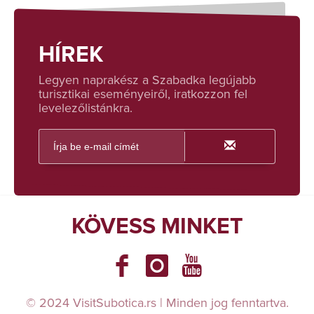
HÍREK
Legyen naprakész a Szabadka legújabb
turisztikai eseményeiről, iratkozzon fel
levelezőlistánkra.
KÖVESS MINKET
© 2024 VisitSubotica.rs | Minden jog fenntartva.