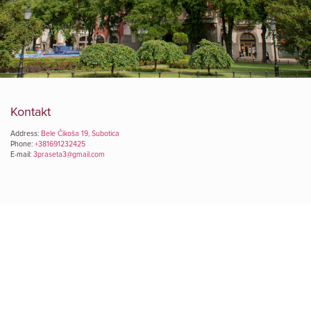
Kontakt
Address:
Bele Čikoša 19, Subotica
Phone:
+381691232425
E-mail:
3praseta3@gmail.com