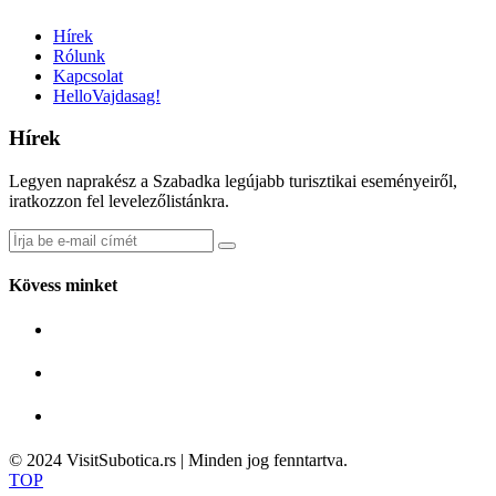
Hírek
Rólunk
Kapcsolat
HelloVajdasag!
Hírek
Legyen naprakész a Szabadka legújabb turisztikai eseményeiről,
iratkozzon fel levelezőlistánkra.
Kövess minket
© 2024 VisitSubotica.rs | Minden jog fenntartva.
TOP