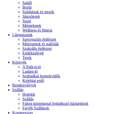
Salaši
Borút
Színházak és mozik
Játszóterek
Sport
Méntelepek
Wellness és fitnesz
Látogassunk
Szecessziós építészet
Múzeumok és galériák
Szakrális építészet
Emlékművek
Terek
Környék
A Palicsi-tó
Ludasi-tó
Szabadkai homokvidék
Kelebiai erdő
Rendezvények
Szállás
Hotelek
Szállás
Falusi turizmussal foglalkozó háztartások
Egyéb Szállások
Kongresszus