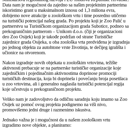
Data nam je mogućnost da zajedno sa našim projektnim partnerima
iskoristimo grant u maksimalnom iznosu od 1,3 miliona evra,
dobijemo nove atrakcije u zoološkom vrtu i time posredno utičemo
na turistički potencijal našeg grada. Po projektu koji je Zoo Palić u
partnerstvu sa Turističkom organizacijom grada Subotice, podneo sa
prekograničnim partnerom – Unikom d.o.o. (čiji je organizacioni
deo Zoo Osijek) koji je takođe podržan od strane Turističke
zajednice grada Osijeka, u oba zoološka vrta predviđena je izgradnja
po jednog objekta za autohtone vrste životinja, te dečijeg igrališta i
učionice na otvorenom.
Nakon izgradnje novih objekata u zoološkim vrtovima, težište
aktivnosti prebacuje se na partnerske turističke organizacije koje
zajedničkim i pojedinačnim aktivnostima doprinose promociji
turističkih destinacija, koja bi doprinela i povećanju broja posetilaca
u zoo vrtovima, ali i generalno naglasila turistički potencijal regija
koje učestvuju u prekograničnom projektu.
Veliko nam je zadovoljstvo da odličnu saradnju koju imamo sa Zoo
Osijek uz pomoć ovog projekta podignemo na viši nivo,
promovišemo jedni druge i razmenimo iskustva.
Jednako važna je i mogućnost da u našem zoološkom vrtu
izgradimo nove objekte, a planiramo: