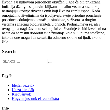
životinja u njihovom prirodnom okruženju gde će biti prikazana
imitacija džungle sa pravim biljkama i malim vrstama sisara koji
nastanjuju krošnje drveća i onih koji žive na zemlji ispod. Kada
omogućimo životinjama da ispoljavaju svoje prirodno ponašanje,
posetioce edukujemo o značaju simbioze, suživota sa drugim
vrstama i značaju biodiverziteta u prirodi. Podrazumeva se, ali i
ovoga puta naglašavamo: svi objekti za životinje će biti izvedeni na
način da se zaštiti dobrobit svih životinja koje su u njima smeštene,
tako da one mogu i da se sakriju odnosno sklone od ljudi, ako to
žele.
Search
Egyéb
Idegenvezetők
Utazási irodák
Kiadványok
Hogyan jussunk el szabadkára
Infó