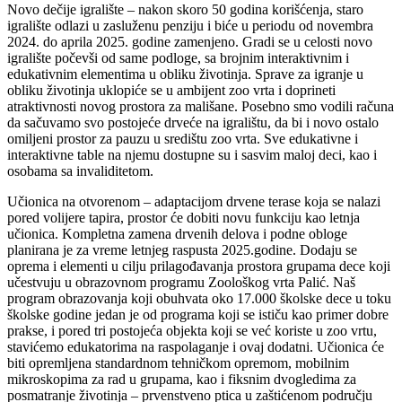
Novo dečije igralište – nakon skoro 50 godina korišćenja, staro
igralište odlazi u zasluženu penziju i biće u periodu od novembra
2024. do aprila 2025. godine zamenjeno. Gradi se u celosti novo
igralište počevši od same podloge, sa brojnim interaktivnim i
edukativnim elementima u obliku životinja. Sprave za igranje u
obliku životinja uklopiće se u ambijent zoo vrta i doprineti
atraktivnosti novog prostora za mališane. Posebno smo vodili računa
da sačuvamo svo postojeće drveće na igralištu, da bi i novo ostalo
omiljeni prostor za pauzu u središtu zoo vrta. Sve edukativne i
interaktivne table na njemu dostupne su i sasvim maloj deci, kao i
osobama sa invaliditetom.
Učionica na otvorenom – adaptacijom drvene terase koja se nalazi
pored volijere tapira, prostor će dobiti novu funkciju kao letnja
učionica. Kompletna zamena drvenih delova i podne obloge
planirana je za vreme letnjeg raspusta 2025.godine. Dodaju se
oprema i elementi u cilju prilagođavanja prostora grupama dece koji
učestvuju u obrazovnom programu Zoološkog vrta Palić. Naš
program obrazovanja koji obuhvata oko 17.000 školske dece u toku
školske godine jedan je od programa koji se ističu kao primer dobre
prakse, i pored tri postojeća objekta koji se već koriste u zoo vrtu,
stavićemo edukatorima na raspolaganje i ovaj dodatni. Učionica će
biti opremljena standardnom tehničkom opremom, mobilnim
mikroskopima za rad u grupama, kao i fiksnim dvogledima za
posmatranje životinja – prvenstveno ptica u zaštićenom području