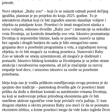
prirode.
Novi objekat: „Baby zoo“ – koji će se nalaziti odmah pored dečijeg
igrališta, planiran je po projektu do kraja 2025. godine. To je
interaktivni objekat koji će biti izgrađen umesto današnje volijere i
objekta za patuljaste koze. Posetioci će imati mogućnost ulaska u
novu volijeru, odnosno dvorište „Baby zoo“ i interakcije sa nekoliko
vrsta životinja, uz kontrolu timaritelja zoo vrta. Iskustvo posmatranja
životinja iz neposredne blizine, kada se posetilac susreće sa njima
bez ograda i drugih barijera do sada je bilo omogućeno samo
grupama dece u posebnim programima u vrtu, a izgradnjom novog
objekta, to će biti moguće za svakog posetioca. Stanovnici Baby
Zoo se takođe ne smeju uznemiravati, ali moguće je dodirnuti i
pomaziti. Iskustvo bliskog kontakta sa životinjama je sa jedne strane
atrakcija i nezaboravna uspomena, ali još je značajnije za razvoj
empatije kod dece, i senzorno iskustvo za osobe sa posebnim
potrebama.
Ideja koja nas je vodila prilikom osmišljavanja ovoga prostora je da
spojimo deo tradicije – panonskog dvorišta gde će posetioci imati
priliku da dođu u direktan kontakt sa autohtonim vrstama životinja,
na koji se nadovezuje prikaz prirodnog ekosistema gde će biti
smeštene aktivne egzotične vrste koje privlače veću pažnju. U tom
drugom objektu u okviru prostora Baby zoo moći će da se posmatra
ekosistem izbliza, u kome posetioci mogu da vide kako izgleda život