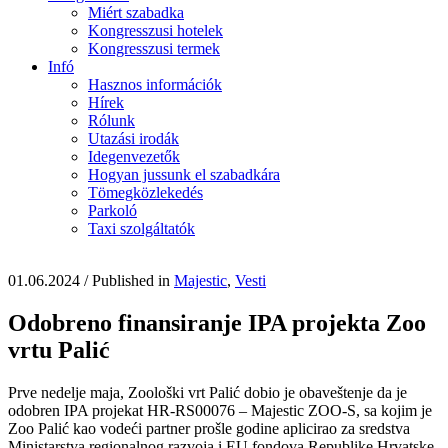
Miért szabadka
Kongresszusi hotelek
Kongresszusi termek
Infó
Hasznos információk
Hírek
Rólunk
Utazási irodák
Idegenvezetők
Hogyan jussunk el szabadkára
Tömegközlekedés
Parkoló
Taxi szolgáltatók
01.06.2024
/
Published in
Majestic
,
Vesti
Odobreno finansiranje IPA projekta Zoo
vrtu Palić
Prve nedelje maja, Zoološki vrt Palić dobio je obaveštenje da je
odobren IPA projekat HR-RS00076 – Majestic ZOO-S, sa kojim je
Zoo Palić kao vodeći partner prošle godine aplicirao za sredstva
Ministarstva regionalnog razvoja i EU fondova Republike Hrvatske.