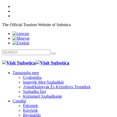
The Official Tourism Website of Subotica
Tapasztalja meg
Gyalogtúra
Ismerjék Meg Szabadkát
Ajándéktárgyak És Kézműves Termékek
Szabadka Ízei
Közismert Szabadkaiak
Csinálni
Éttermek
Kávézók
Bevásárlás