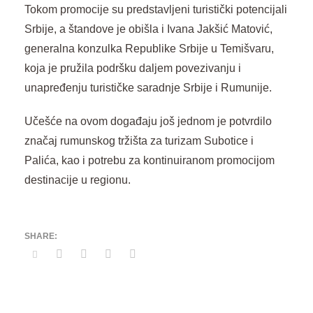
Tokom promocije su predstavljeni turistički potencijali
Srbije, a štandove je obišla i Ivana Jakšić Matović,
generalna konzulka Republike Srbije u Temišvaru,
koja je pružila podršku daljem povezivanju i
unapređenju turističke saradnje Srbije i Rumunije.
Učešće na ovom događaju još jednom je potvrdilo
značaj rumunskog tržišta za turizam Subotice i
Palića, kao i potrebu za kontinuiranom promocijom
destinacije u regionu.