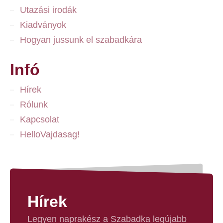
Utazási irodák
Kiadványok
Hogyan jussunk el szabadkára
Infó
Hírek
Rólunk
Kapcsolat
HelloVajdasag!
Hírek
Legyen naprakész a Szabadka legújabb