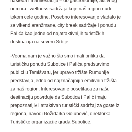
nasleđa i manifestacija – do gastronomije, aktivnog
odmora i wellness sadržaja koje naš region nudi
tokom cele godine. Posebno interesovanje vladalo je
za vikend aranžmane, city break sadržaje i ponudu
Palića kao jedne od najatraktivnijih turističkih
destinacija na severu Srbije.
-Veoma nam je važno što smo imali priliku da
turističku ponudu Subotice i Palića predstavimo
publici u Temišvaru, jer upravo tržište Rumunije
predstavlja jedno od najznačajnijih emitivnih tržišta
za naš region. Interesovanje posetilaca za našu
destinaciju potvrđuje da Subotica i Palić imaju
prepoznatljiv i atraktivan turistički sadržaj za goste iz
regiona, navodi Božidarka Golubović, direktorka
Turističke organizacije grada Subotice.