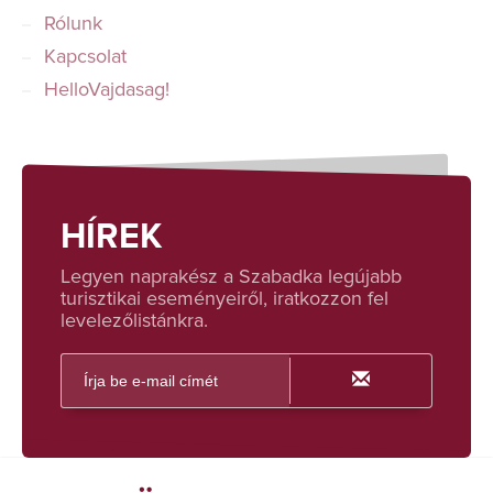
Rólunk
Kapcsolat
HelloVajdasag!
HÍREK
Legyen naprakész a Szabadka legújabb
turisztikai eseményeiről, iratkozzon fel
levelezőlistánkra.