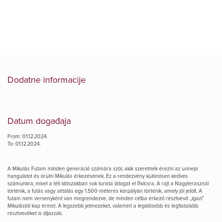
Dodatne informacije
Datum događaja
From: 01.12.2024.
To: 01.12.2024.
A Mikulás Futam minden generáció számára szól, akik szeretnék érezni az ünnepi
hangulatot és örülni Mikulás érkezésének. Ez a rendezvény különösen kedves
számunkra, mivel a téli időszakban sok turista látogat el Palcsra. A rajt a Nagyterasznál
történik, a futás vagy sétálás egy 1.500 méteres körpályán történik, amely jól jelölt. A
futam nem versenyként van megrendezve, de minden célba érkező résztvevő „igazi”
Mikulástól kap érmet. A legszebb jelmezeket, valamint a legidősebb és legfiatalabb
résztvevőket is díjazzák.