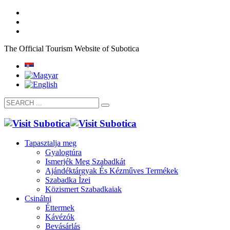
The Official Tourism Website of Subotica
Tapasztalja meg
Gyalogtúra
Ismerjék Meg Szabadkát
Ajándéktárgyak És Kézműves Termékek
Szabadka Ízei
Közismert Szabadkaiak
Csinálni
Éttermek
Kávézók
Bevásárlás