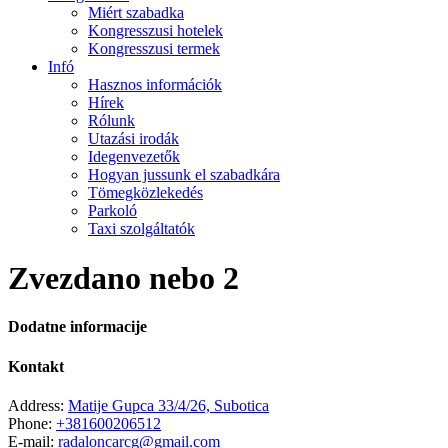
Miért szabadka
Kongresszusi hotelek
Kongresszusi termek
Infó
Hasznos információk
Hírek
Rólunk
Utazási irodák
Idegenvezetők
Hogyan jussunk el szabadkára
Tömegközlekedés
Parkoló
Taxi szolgáltatók
Zvezdano nebo 2
Dodatne informacije
Kontakt
Address:
Matije Gupca 33/4/26, Subotica
Phone:
+381600206512
E-mail:
radaloncarcg@gmail.com