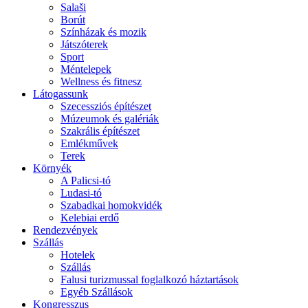
Salaši
Borút
Színházak és mozik
Játszóterek
Sport
Méntelepek
Wellness és fitnesz
Látogassunk
Szecessziós építészet
Múzeumok és galériák
Szakrális építészet
Emlékművek
Terek
Környék
A Palicsi-tó
Ludasi-tó
Szabadkai homokvidék
Kelebiai erdő
Rendezvények
Szállás
Hotelek
Szállás
Falusi turizmussal foglalkozó háztartások
Egyéb Szállások
Kongresszus