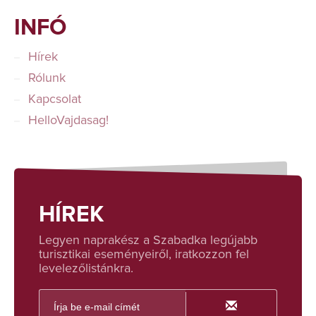
INFÓ
Hírek
Rólunk
Kapcsolat
HelloVajdasag!
HÍREK
Legyen naprakész a Szabadka legújabb
turisztikai eseményeiről, iratkozzon fel
levelezőlistánkra.