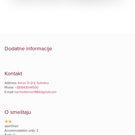
Dodatne informacije
Kontakt
Address:
Korzo 7c/2/2, Subotica
Phone:
+381643044500
E-mail:
harmattamas1984@gmail.com
O smeštaju
apartman
Accommodation units: 2