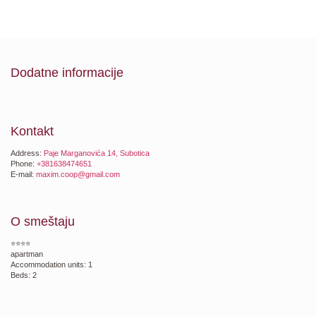
Dodatne informacije
Kontakt
Address:
Paje Marganovića 14, Subotica
Phone:
+381638474651
E-mail:
maxim.coop@gmail.com
O smeštaju
⭐⭐⭐⭐
apartman
Accommodation units: 1
Beds: 2