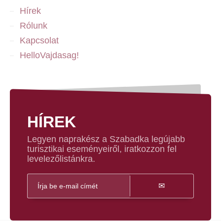
Hírek
Rólunk
Kapcsolat
HelloVajdasag!
HÍREK
Legyen naprakész a Szabadka legújabb
turisztikai eseményeiről, iratkozzon fel
levelezőlistánkra.