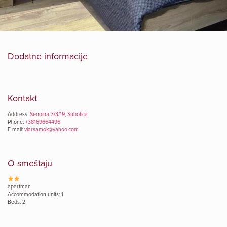
Dodatne informacije
Kontakt
Address:
Šenoina 3/3/19, Subotica
Phone:
+38169664496
E-mail:
vlarsamok@yahoo.com
O smeštaju
apartman
Accommodation units: 1
Beds: 2