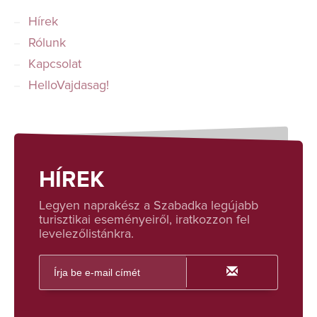
Hírek
Rólunk
Kapcsolat
HelloVajdasag!
HÍREK
Legyen naprakész a Szabadka legújabb
turisztikai eseményeiről, iratkozzon fel
levelezőlistánkra.