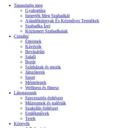
Tapasztalja meg
Gyalogtúra
Ismerjék Meg Szabadkát
Ajándéktárgyak És Kézműves Termékek
Szabadka Ízei
Közismert Szabadkaiak
Csinálni
Éttermek
Kávézók
Bevásárlás
Salaši
Borút
Színházak és mozik
Játszóterek
Sport
Méntelepek
Wellness és fitnesz
Látogassunk
Szecessziós építészet
Múzeumok és galériák
Szakrális építészet
Emlékművek
Terek
Környék