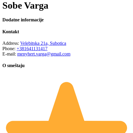
Sobe Varga
Dodatne informacije
Kontakt
Address:
Velebitska 21a, Subotica
Phone:
+381641131417
E-mail:
menyhert.varga@gmail.com
O smeštaju