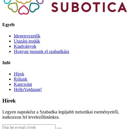
Egyéb
Idegenvezetők
Utazási irodák
Kiadványok
Hogyan jussunk el szabadkára
Infó
Hírek
Rólunk
Kapcsolat
HelloVajdasag!
Hírek
Legyen naprakész a Szabadka legújabb turisztikai eseményeiről,
iratkozzon fel levelezőlistánkra.