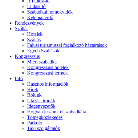
A Palicsi-tó
Ludasi-tó
Szabadkai homokvidék
Kelebiai erdő
Rendezvények
Szállás
Hotelek
Szállás
Falusi turizmussal foglalkozó háztartások
Egyéb Szállások
Kongresszus
Miért szabadka
Kongresszusi hotelek
Kongresszusi termek
Infó
Hasznos információk
Hírek
Rólunk
Utazási irodák
Idegenvezetők
Hogyan jussunk el szabadkára
Tömegközlekedés
Parkoló
Taxi szolgáltatók