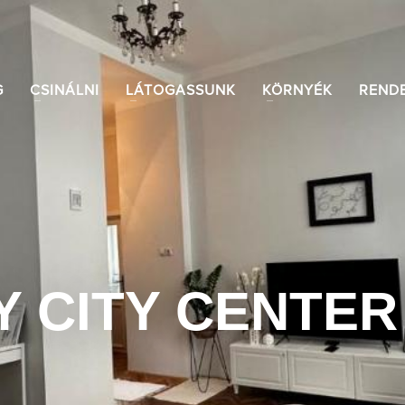
G
CSINÁLNI
LÁTOGASSUNK
KÖRNYÉK
REND
Y CITY CENTE