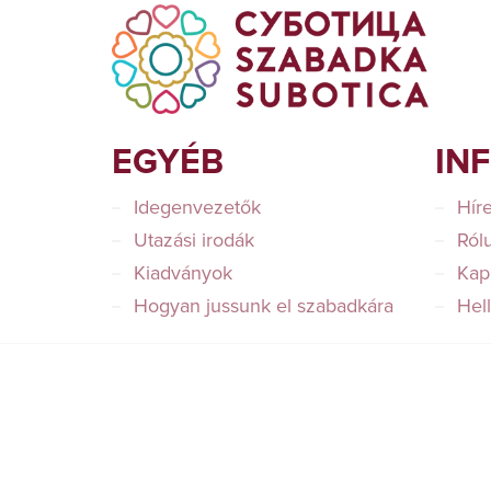
EGYÉB
IN
Idegenvezetők
Hír
Utazási irodák
Ról
Kiadványok
Kap
Hogyan jussunk el szabadkára
Hel