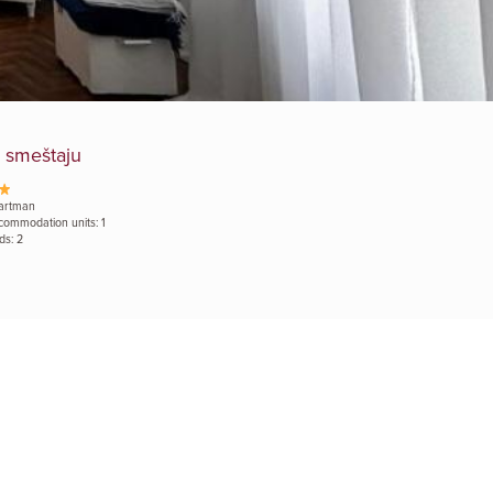
 smeštaju
artman
commodation units: 1
ds: 2