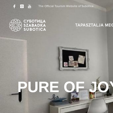
The Official Tourism Website of Subotica
TAPASZTALJA ME
PURE OF JO