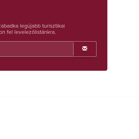
badka legújabb turisztikai
n fel levelezőlistánkra.