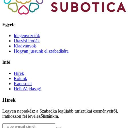
Egyéb
Idegenvezetők
Utazási irodák
Kiadványok
Hogyan jussunk el szabadkára
Infó
Hírek
Rólunk
Kapcsolat
HelloVajdasag!
Hírek
Legyen naprakész a Szabadka legújabb turisztikai eseményeiről,
iratkozzon fel levelezőlistánkra.