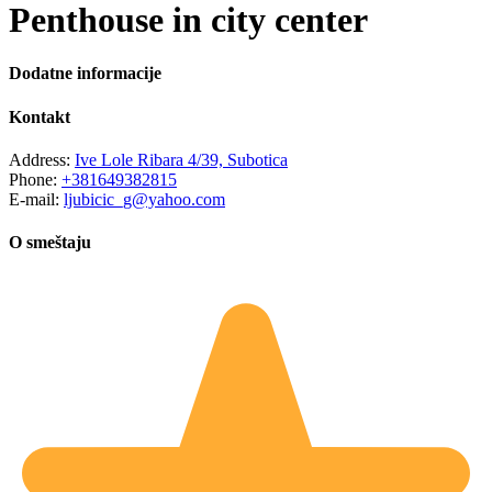
Penthouse in city center
Dodatne informacije
Kontakt
Address:
Ive Lole Ribara 4/39, Subotica
Phone:
+381649382815
E-mail:
ljubicic_g@yahoo.com
O smeštaju