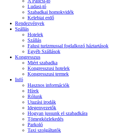
A Palicsi-tó
Ludasi-tó
Szabadkai homokvidék
Kelebiai erdő
Rendezvények
Szállás
Hotelek
Szállás
Falusi turizmussal foglalkozó háztartások
Egyéb Szállások
Kongresszus
Miért szabadka
Kongresszusi hotelek
Kongresszusi termek
Infó
Hasznos információk
Hírek
Rólunk
Utazási irodák
Idegenvezetők
Hogyan jussunk el szabadkára
Tömegközlekedés
Parkoló
Taxi szolgáltatók