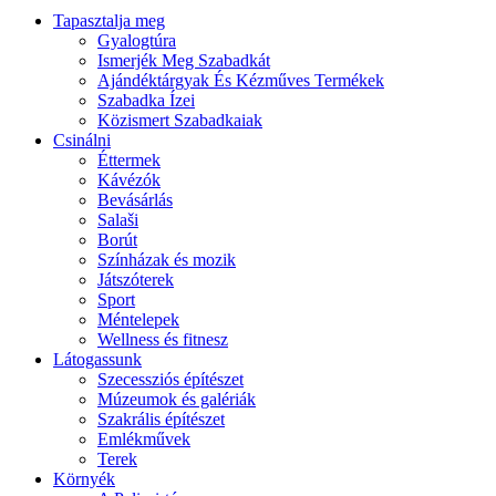
Tapasztalja meg
Gyalogtúra
Ismerjék Meg Szabadkát
Ajándéktárgyak És Kézműves Termékek
Szabadka Ízei
Közismert Szabadkaiak
Csinálni
Éttermek
Kávézók
Bevásárlás
Salaši
Borút
Színházak és mozik
Játszóterek
Sport
Méntelepek
Wellness és fitnesz
Látogassunk
Szecessziós építészet
Múzeumok és galériák
Szakrális építészet
Emlékművek
Terek
Környék