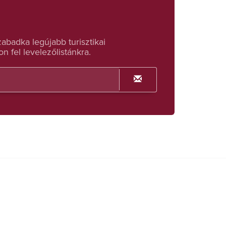
badka legújabb turisztikai
n fel levelezőlistánkra.