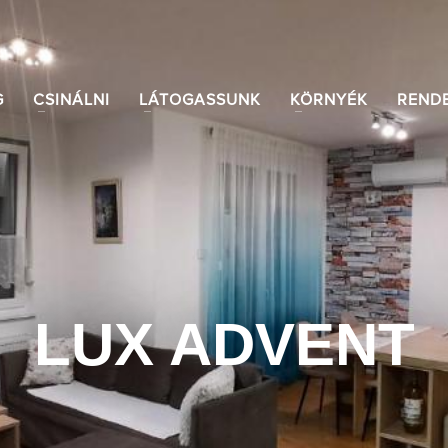
G
CSINÁLNI
LÁTOGASSUNK
KÖRNYÉK
REND
LUX ADVENT