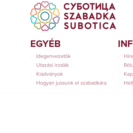
EGYÉB
IN
Idegenvezetők
Hír
Utazási irodák
Ról
Kiadványok
Kap
Hogyan jussunk el szabadkára
Hel