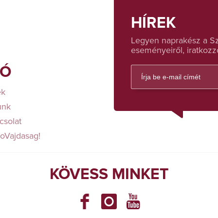
HÍREK
Legyen naprakész a Sza
eseményeiről, iratkozzo
FÓ
ek
unk
csolat
loVajdasag!
KÖVESS MINKET