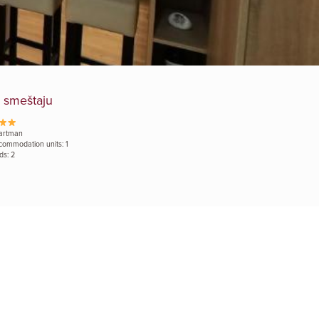
 smeštaju
artman
commodation units: 1
ds: 2