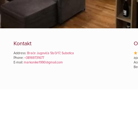
Kontakt
O
Address:
Braće Jugovića 5b/3/17, Subotica
Phone:
+38169731677
ap
E-mail:
markonike1990@gmail.com
Ac
Be