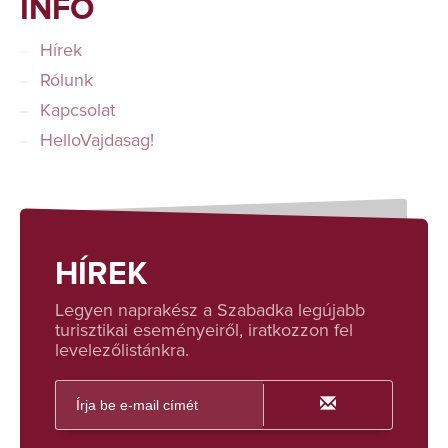
INFÓ
Hírek
Rólunk
Kapcsolat
HelloVajdasag!
HÍREK
Legyen naprakész a Szabadka legújabb
turisztikai eseményeiről, iratkozzon fel
levelezőlistánkra.