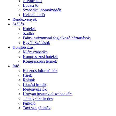
A Palicsi-tó
Ludasi-tó
Szabadkai homokvidék
Kelebiai erdő
Rendezvények
Szállás
Hotelek
Szállás
Falusi turizmussal foglalkozó háztartások
Egyéb Szállások
Kongresszus
Miért szabadka
Kongresszusi hotelek
Kongresszusi termek
Infó
Hasznos információk
Hírek
Rólunk
Utazási irodák
Idegenvezetők
Hogyan jussunk el szabadkára
Tömegközlekedés
Parkoló
Taxi szolgáltatók