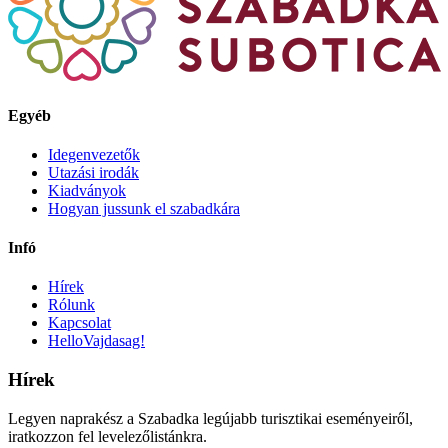
Egyéb
Idegenvezetők
Utazási irodák
Kiadványok
Hogyan jussunk el szabadkára
Infó
Hírek
Rólunk
Kapcsolat
HelloVajdasag!
Hírek
Legyen naprakész a Szabadka legújabb turisztikai eseményeiről,
iratkozzon fel levelezőlistánkra.