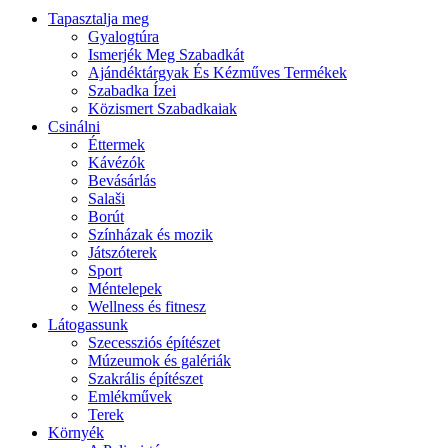
Tapasztalja meg
Gyalogtúra
Ismerjék Meg Szabadkát
Ajándéktárgyak És Kézműves Termékek
Szabadka Ízei
Közismert Szabadkaiak
Csinálni
Éttermek
Kávézók
Bevásárlás
Salaši
Borút
Színházak és mozik
Játszóterek
Sport
Méntelepek
Wellness és fitnesz
Látogassunk
Szecessziós építészet
Múzeumok és galériák
Szakrális építészet
Emlékművek
Terek
Környék