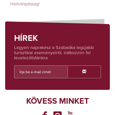
HelloVajdasag!
HÍREK
Legyen naprakész a Szabadka legújabb
turisztikai eseményeiről, iratkozzon fel
levelezőlistánkra.
KÖVESS MINKET