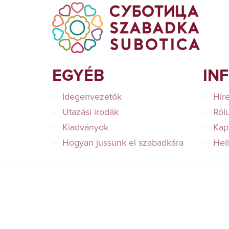
EGYÉB
IN
Idegenvezetők
Hír
Utazási irodák
Ról
Kiadványok
Kap
Hogyan jussunk el szabadkára
Hel