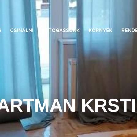
G
CSINÁLNI
LÁTOGASSUNK
KÖRNYÉK
REND
ARTMAN KRSTI