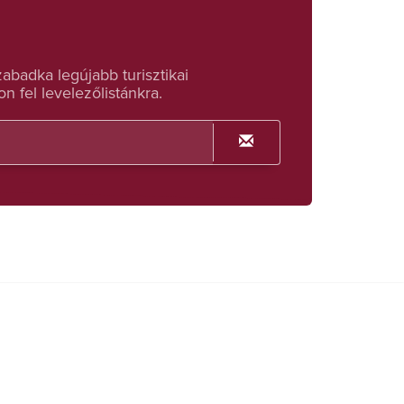
badka legújabb turisztikai
n fel levelezőlistánkra.