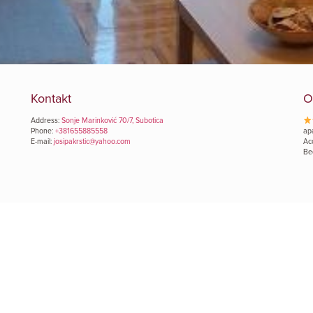
Kontakt
O
Address:
Sonje Marinković 70/7, Subotica
Phone:
+381655885558
ap
E-mail:
josipakrstic@yahoo.com
Ac
Be