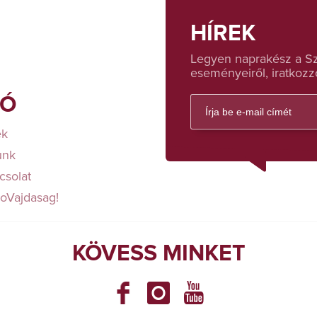
HÍREK
Legyen naprakész a Sza
eseményeiről, iratkozzo
FÓ
ek
unk
csolat
loVajdasag!
KÖVESS MINKET