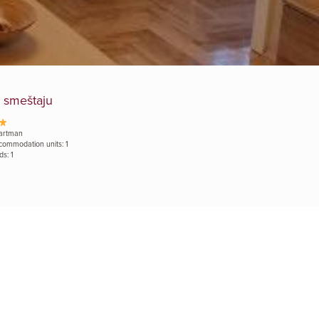
 smeštaju
artman
commodation units: 1
ds: 1