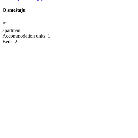
O smeštaju
⭐
apartman
Accommodation units: 1
Beds: 2