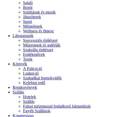
Salaši
Borút
Színházak és mozik
Játszóterek
Sport
Méntelepek
Wellness és fitnesz
Látogassunk
Szecessziós építészet
Múzeumok és galériák
Szakrális építészet
Emlékművek
Terek
Környék
A Palicsi-tó
Ludasi-tó
Szabadkai homokvidék
Kelebiai erdő
Rendezvények
Szállás
Hotelek
Szállás
Falusi turizmussal foglalkozó háztartások
Egyéb Szállások
Kongresszus