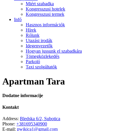
Miért szabadka
Kongresszusi hotelek
Kongresszusi termek
Infó
Hasznos információk
Hírek
Rólunk
Utazási irodák
Idegenvezetők
Hogyan jussunk el szabadkára
Tömegközlekedés
Parkoló
Taxi szolgáltatók
Apartman Tara
Dodatne informacije
Kontakt
Address:
Bledska 6/2, Subotica
Phone:
+381695340900
E-mail:
pwikica1@gmail.com