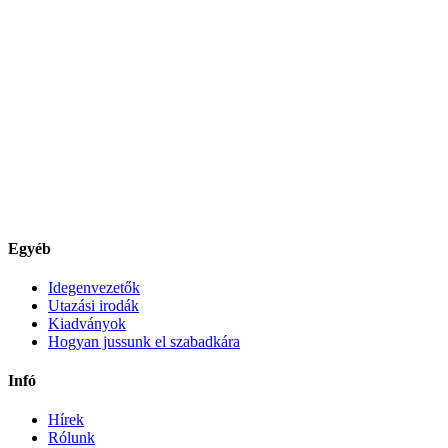
Egyéb
Idegenvezetők
Utazási irodák
Kiadványok
Hogyan jussunk el szabadkára
Infó
Hírek
Rólunk