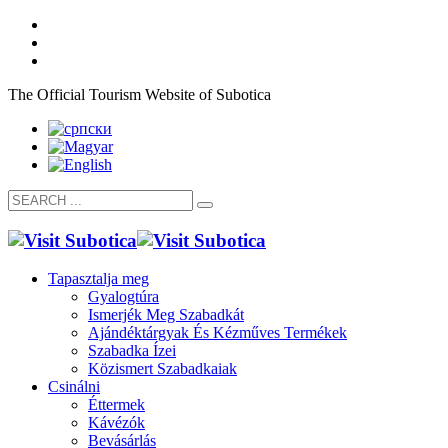
The Official Tourism Website of Subotica
Tapasztalja meg
Gyalogtúra
Ismerjék Meg Szabadkát
Ajándéktárgyak És Kézműves Termékek
Szabadka Ízei
Közismert Szabadkaiak
Csinálni
Éttermek
Kávézók
Bevásárlás