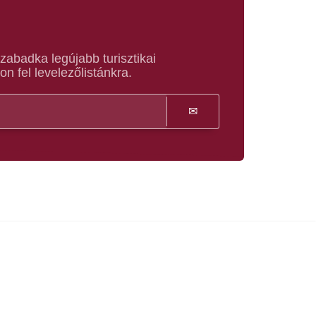
abadka legújabb turisztikai
on fel levelezőlistánkra.