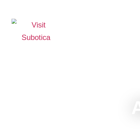
The Official Tourism Website of Subotica
TAPASZTALJA MEG
CS
INFÓ