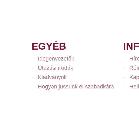
EGYÉB
IN
Idegenvezetők
Hír
Utazási irodák
Ról
Kiadványok
Kap
Hogyan jussunk el szabadkára
Hel