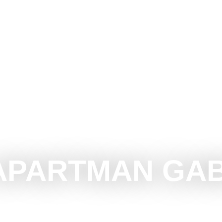
INÁLNI
LÁTOGASSUNK
KÖRNYÉK
RENDE
APARTMAN GAB