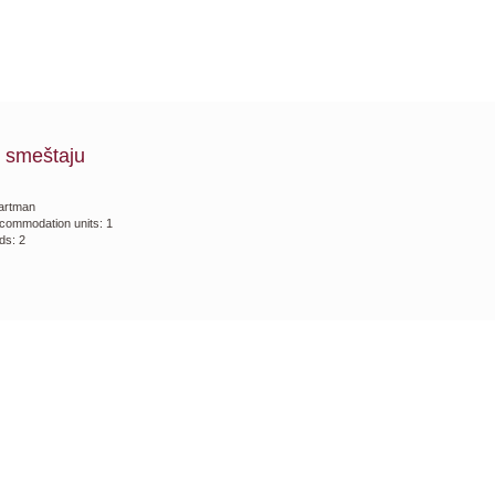
 smeštaju
artman
commodation units: 1
ds: 2