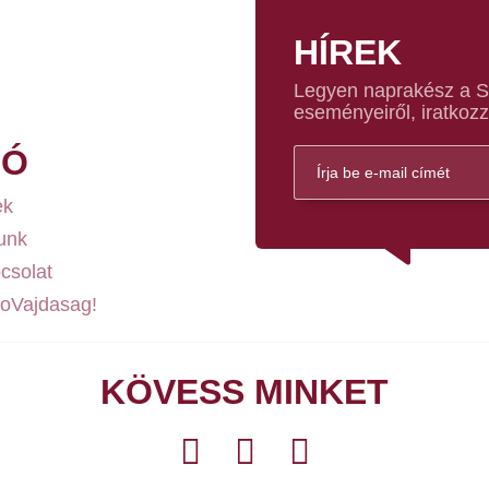
HÍREK
Legyen naprakész a Sz
eseményeiről, iratkozz
FÓ
ek
unk
csolat
loVajdasag!
KÖVESS MINKET