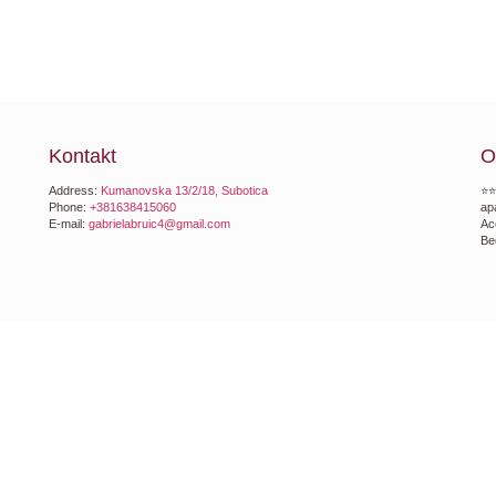
Kontakt
O
Address:
Kumanovska 13/2/18, Subotica
⭐⭐
Phone:
+381638415060
ap
E-mail:
gabrielabruic4@gmail.com
Ac
Be