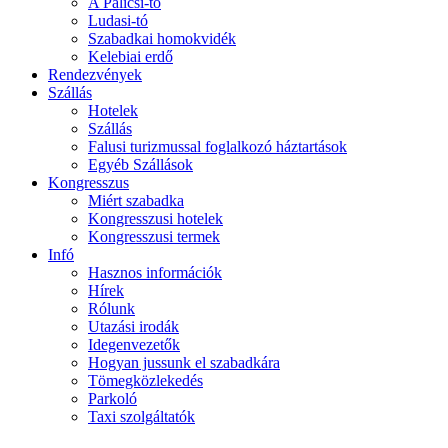
A Palicsi-tó
Ludasi-tó
Szabadkai homokvidék
Kelebiai erdő
Rendezvények
Szállás
Hotelek
Szállás
Falusi turizmussal foglalkozó háztartások
Egyéb Szállások
Kongresszus
Miért szabadka
Kongresszusi hotelek
Kongresszusi termek
Infó
Hasznos információk
Hírek
Rólunk
Utazási irodák
Idegenvezetők
Hogyan jussunk el szabadkára
Tömegközlekedés
Parkoló
Taxi szolgáltatók