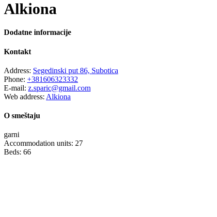
Alkiona
Dodatne informacije
Kontakt
Address:
Segedinski put 86, Subotica
Phone:
+381606323332
E-mail:
z.sparic@gmail.com
Web address:
Alkiona
O smeštaju
garni
Accommodation units: 27
Beds: 66