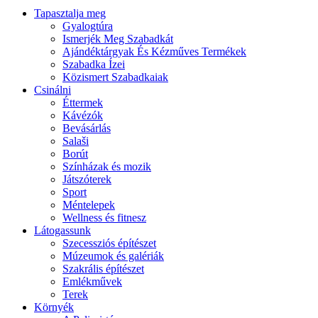
Tapasztalja meg
Gyalogtúra
Ismerjék Meg Szabadkát
Ajándéktárgyak És Kézműves Termékek
Szabadka Ízei
Közismert Szabadkaiak
Csinálni
Éttermek
Kávézók
Bevásárlás
Salaši
Borút
Színházak és mozik
Játszóterek
Sport
Méntelepek
Wellness és fitnesz
Látogassunk
Szecessziós építészet
Múzeumok és galériák
Szakrális építészet
Emlékművek
Terek
Környék