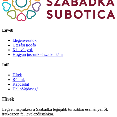
Egyéb
Idegenvezetők
Utazási irodák
Kiadványok
Hogyan jussunk el szabadkára
Infó
Hírek
Rólunk
Kapcsolat
HelloVajdasag!
Hírek
Legyen naprakész a Szabadka legújabb turisztikai eseményeiről,
iratkozzon fel levelezőlistánkra.