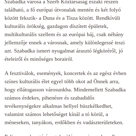
Szabadka városa a Szerb Köztársaság északi részén
található, a fő európai útvonalak mentén és két folyó
között fekszik- a Duna és a Tisza között. Rendkívüli
kulturális örökség, gazdagon díszített épületek,
multikulturális szellem és az európai báj, csak néhány
jellemzője ennek a városnak, amely különlegessé teszi
azt. Szabadka ismert nyugalmat árasztó légköréről, jó
ételeiről és minőséges borairól.
A fesztiválok, események, koncertek és az egész évben
színes kulturális élet egyel több okot ad Önnek arra,
hogy ellátogasson városunkba. Mindemellett Szabadka
számos érdekes, pihenésre és szabadidős
tevékenységekre alkalmas hellyel büszkélkedhet,
valamint számos lehetőséget kínál a tó körül, a
méneseken, tanyákon, erdőkben és vadászterületeken.