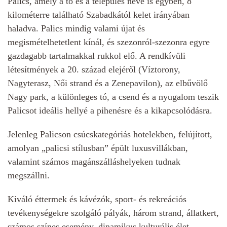
Palics, amely a tó és a település neve is egyben, 8
kilométerre található Szabadkától kelet irányában
haladva. Palics mindig valami újat és
megismételhetetlent kínál, és szezonról-szezonra egyre
gazdagabb tartalmakkal rukkol elő. A rendkívüli
létesítmények a 20. század elejéről (Víztorony,
Nagyterasz, Női strand és a Zenepavilon), az elbűvölő
Nagy park, a különleges tó, a csend és a nyugalom teszik
Palicsot ideális hellyé a pihenésre és a kikapcsolódásra.
Jelenleg Palicson csúcskategóriás hotelekben, felújított,
amolyan „palicsi stílusban” épült luxusvillákban,
valamint számos magánszálláshelyeken tudnak
megszállni.
Kiváló éttermek és kávézók, sport- és rekreációs
tevékenységekre szolgáló pályák, három strand, állatkert,
számos színes esemény, dinamikus kulturális élet,