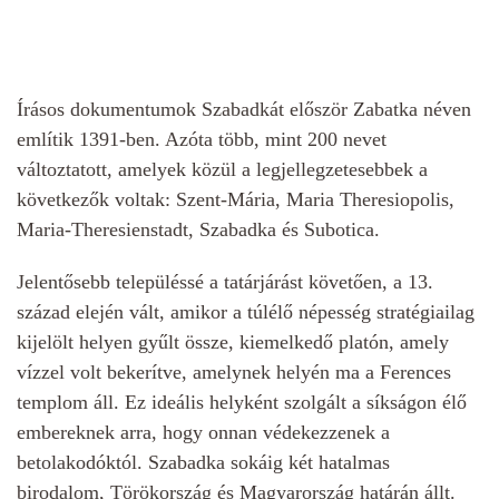
Írásos dokumentumok Szabadkát először Zabatka néven
említik 1391-ben. Azóta több, mint 200 nevet
változtatott, amelyek közül a legjellegzetesebbek a
következők voltak: Szent-Mária, Maria Theresiopolis,
Maria-Theresienstadt, Szabadka és Subotica.
Jelentősebb településsé a tatárjárást követően, a 13.
század elején vált, amikor a túlélő népesség stratégiailag
kijelölt helyen gyűlt össze, kiemelkedő platón, amely
vízzel volt bekerítve, amelynek helyén ma a Ferences
templom áll. Ez ideális helyként szolgált a síkságon élő
embereknek arra, hogy onnan védekezzenek a
betolakodóktól. Szabadka sokáig két hatalmas
birodalom, Törökország és Magyarország határán állt.