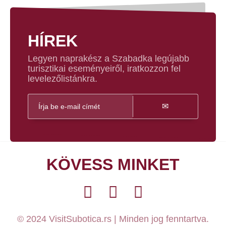
HÍREK
Legyen naprakész a Szabadka legújabb
turisztikai eseményeiről, iratkozzon fel
levelezőlistánkra.
KÖVESS MINKET
© 2024 VisitSubotica.rs | Minden jog fenntartva.